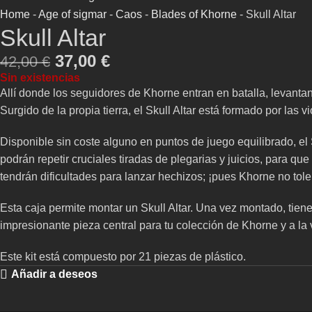
Home
-
Age of sigmar
-
Caos
-
Blades of Khorne
-
Skull Altar
Skull Altar
37,00
€
42,00
€
Sin existencias
Allí donde los seguidores de Khorne entran en batalla, levantan
Surgido de la propia tierra, el Skull Altar está formado por la
Disponible sin coste alguno en puntos de juego equilibrado, e
podrán repetir cruciales tiradas de plegarias y juicios, para q
tendrán dificultades para lanzar hechizos; ¡pues Khorne no tol
Esta caja permite montar un Skull Altar. Una vez montado, tien
impresionante pieza central para tu colección de Khorne y a la v
Este kit está compuesto por 21 piezas de plástico.
Añadir a deseos