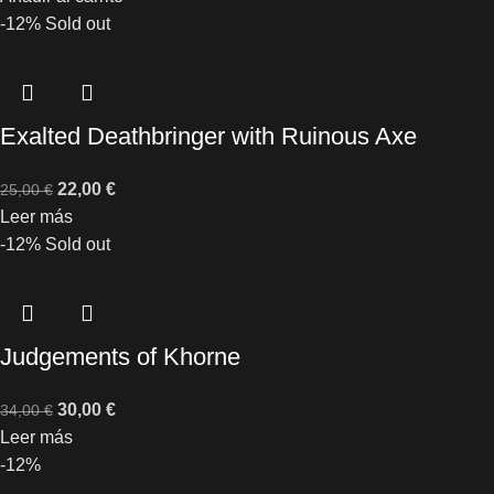
-12%
Sold out
Exalted Deathbringer with Ruinous Axe
22,00
€
25,00
€
Leer más
-12%
Sold out
Judgements of Khorne
30,00
€
34,00
€
Leer más
-12%