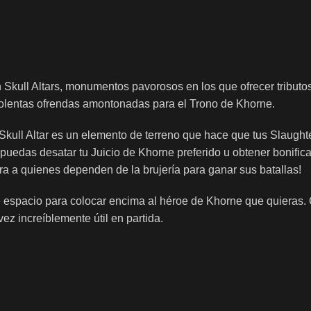
 Skull Altars, monumentos pavorosos en los que ofrecer tributos
s violentas ofrendas amontonadas para el Trono de Khorne.
l Skull Altar es un elemento de terreno que hace que tus Slaug
ue puedas desatar tu Juicio de Khorne preferido u obtener bonif
era a quienes dependen de la brujería para ganar sus batallas!
e espacio para colocar encima al héroe de Khorne que quieras. C
ez increíblemente útil en partida.