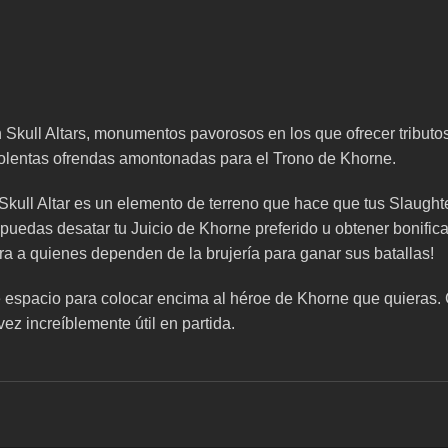
 Skull Altars, monumentos pavorosos en los que ofrecer tributos
s violentas ofrendas amontonadas para el Trono de Khorne.
l Skull Altar es un elemento de terreno que hace que tus Slaug
ue puedas desatar tu Juicio de Khorne preferido u obtener bonif
era a quienes dependen de la brujería para ganar sus batallas!
e espacio para colocar encima al héroe de Khorne que quieras. C
ez increíblemente útil en partida.