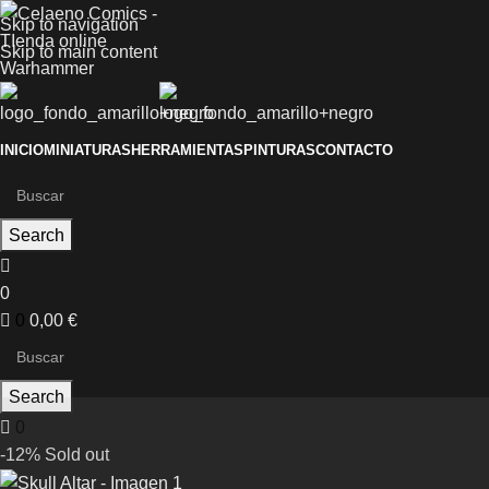
Skip to navigation
Skip to main content
INICIO
MINIATURAS
HERRAMIENTAS
PINTURAS
CONTACTO
Search
0
0
0,00
€
Search
0
-12%
Sold out