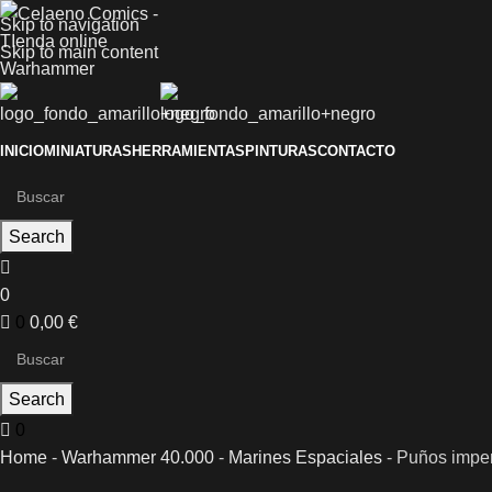
Skip to navigation
Skip to main content
INICIO
MINIATURAS
HERRAMIENTAS
PINTURAS
CONTACTO
Search
0
0
0,00
€
Search
0
Home
-
Warhammer 40.000
-
Marines Espaciales
-
Puños imper