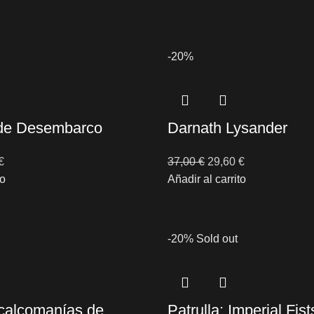
-20%
de Desembarco
Darnath Lysander
€
37,00
€
29,60
€
to
Añadir al carrito
-20%
Sold out
 calcomanías de
Patrulla: Imperial Fist