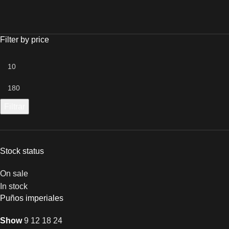
Filter by price
Filtrar
Stock status
On sale
In stock
Puños imperiales
Show
9
12
18
24