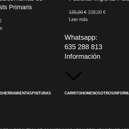
sts Primaris
135,00
€
108,00
€
Leer más
€
to
Whatsapp:
635 288 813
Información
S
HERRAMIENTAS
PINTURAS
CARRITO
HOME
NOSOTROS
INFORM