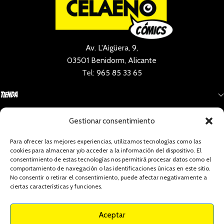
Av. L'Aigüera, 9,
03501 Benidorm, Alicante
Tel:
965 85 33 65
Tienda
Gestionar consentimiento
Información
Para ofrecer las mejores experiencias, utilizamos tecnologías como las
cookies para almacenar y/o acceder a la información del dispositivo. El
Social
consentimiento de estas tecnologías nos permitirá procesar datos como el
comportamiento de navegación o las identificaciones únicas en este sitio.
No consentir o retirar el consentimiento, puede afectar negativamente a
ciertas características y funciones.
Celaeno Comics - Todos los derechos reservados
Aceptar