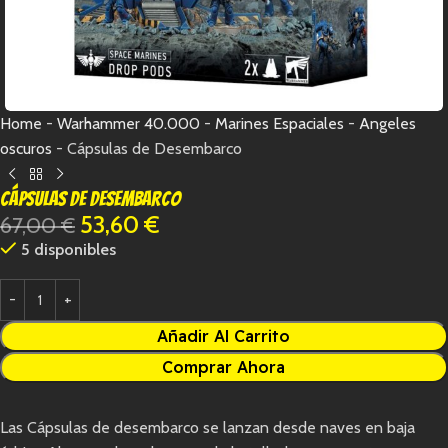
Home
-
Warhammer 40.000
-
Marines Espaciales
-
Angeles
oscuros
-
Cápsulas de Desembarco
Cápsulas de Desembarco
53,60
€
67,00
€
5 disponibles
Añadir Al Carrito
Comprar Ahora
Las Cápsulas de desembarco se lanzan desde naves en baja