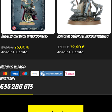
Ángeles Oscuros Interrogator-
Asmodai, Señor del Arrepentimiento
Chaplain
29,60
€
26,00
€
37,00
€
29,50
€
Añadir Al Carrito
Añadir Al Carrito
métodos de pago:
Whatsapp:
635 288 813