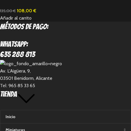
108,00
€
135,00
€
Añadir al carrito
métodos de pago:
Whatsapp:
635 288 813
Av. L'Aigüera, 9,
03501 Benidorm, Alicante
Tel:
965 85 33 65
Tienda
Inicio
Miniaturas