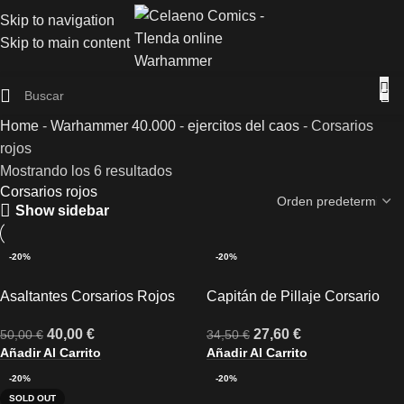
Skip to navigation
Skip to main content
Home
-
Warhammer 40.000
-
ejercitos del caos
-
Corsarios
rojos
Mostrando los 6 resultados
Corsarios rojos
Show sidebar
-20%
-20%
Asaltantes Corsarios Rojos
Capitán de Pillaje Corsario
Rojo
40,00
€
27,60
€
50,00
€
34,50
€
Añadir Al Carrito
Añadir Al Carrito
-20%
-20%
SOLD OUT