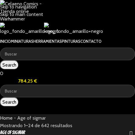
Skip to navigation
Skip to main content
INICIO
MINIATURAS
HERRAMIENTAS
PINTURAS
CONTACTO
Search
0
15
items
784,25
€
Search
15
items
Home
-
Age of sigmar
Mostrando 1–24 de 642 resultados
Age of sigmar