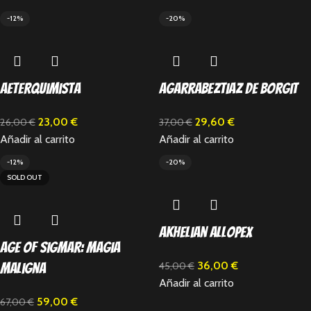
-12%
-20%
Aeterquimista
Agarrabeztiaz de Borgit
23,00
€
29,60
€
26,00
€
37,00
€
Añadir al carrito
Añadir al carrito
-12%
-20%
SOLD OUT
Akhelian Allopex
Age of Sigmar: Magia
36,00
€
45,00
€
maligna
Añadir al carrito
59,00
€
67,00
€