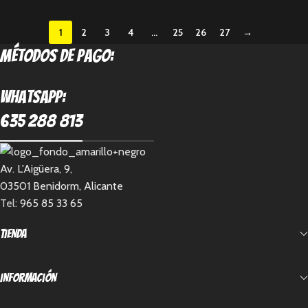
1
2
3
4
…
25
26
27
→
métodos de pago:
Whatsapp:
635 288 813
Av. L'Aigüera, 9,
03501 Benidorm, Alicante
Tel:
965 85 33 65
Tienda
Información