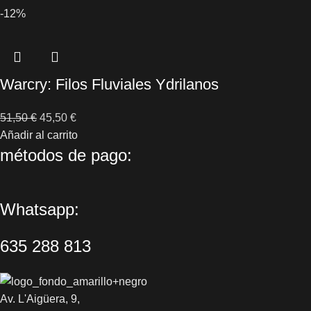
-12%
Warcry: Filos Fluviales Ydrilanos
51,50
€
45,50
€
Añadir al carrito
métodos de pago:
Whatsapp:
635 288 813
Av. L'Aigüera, 9,