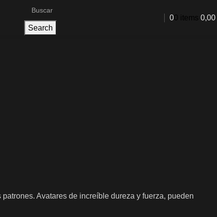
0
0
items
0,0
Search
 patrones. Avatares de increíble dureza y fuerza, pueden