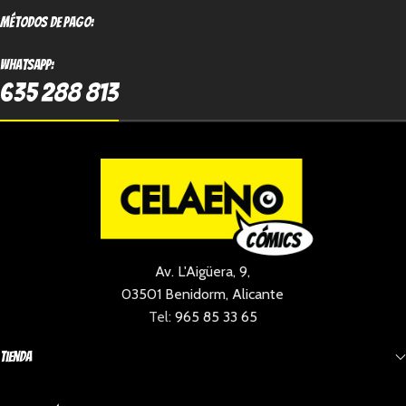
métodos de pago:
Whatsapp:
635 288 813
Av. L'Aigüera, 9,
03501 Benidorm, Alicante
Tel:
965 85 33 65
Tienda