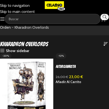
Skip to navigation
Skip to main content
Home
-
Age of sigmar
-
Mostrando los 20 resultados
Orden
-
Kharadron Overlords
Kharadron Overlords
Show sidebar
-20%
-12%
Aeterquimista
23,00
€
26,00
€
Añadir Al Carrito