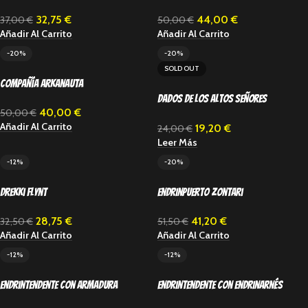
Barak-Nar
44,00
€
32,75
€
50,00
€
37,00
€
Añadir Al Carrito
Añadir Al Carrito
-20%
-20%
SOLD OUT
Compañía Arkanauta
Dados de los Altos Señores
40,00
€
50,00
€
Kharadron
Añadir Al Carrito
19,20
€
24,00
€
Leer Más
-12%
-20%
Drekki Flynt
Endrinpuerto Zontari
28,75
€
41,20
€
32,50
€
51,50
€
Añadir Al Carrito
Añadir Al Carrito
-12%
-12%
Endrintendente con armadura
Endrintendente con Endrinarnés
dirigible