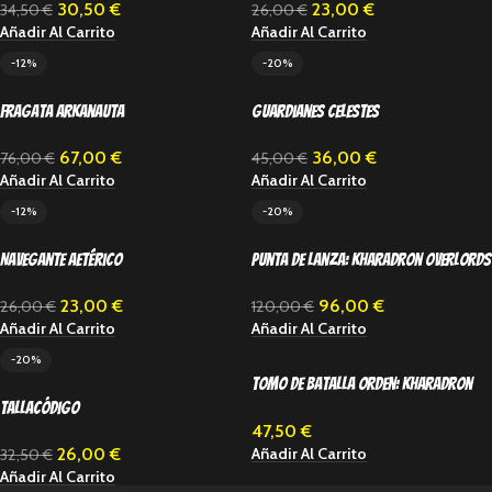
23,00
€
30,50
€
26,00
€
34,50
€
Añadir Al Carrito
Añadir Al Carrito
-12%
-20%
Fragata Arkanauta
Guardianes Celestes
67,00
€
36,00
€
76,00
€
45,00
€
Añadir Al Carrito
Añadir Al Carrito
-12%
-20%
Navegante Aetérico
Punta de lanza: Kharadron Overlords
– Pioneros Grundstok
23,00
€
96,00
€
26,00
€
120,00
€
Añadir Al Carrito
Añadir Al Carrito
-20%
Tomo de batalla Orden: Kharadron
Tallacódigo
Overlords
47,50
€
Añadir Al Carrito
26,00
€
32,50
€
Añadir Al Carrito