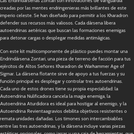
Las Endrindársenas Zontari son innovaciones de vanguardia
creadas por las mentes endringenieras más brillantes de este
imperio celeste. Se han diseñado para permitir a los Kharadron
defender sus recursos más valiosos. Cada dársena libera
autoendrinas aetéricas que buscan las formaciones enemigas
para detonar cargas o desplegar medidas antimágicas.
Con este kit multicomponente de plástico puedes montar una
Endrindársena Zontari, una pieza de terreno de facción para tus
ejércitos de Altos Señores Kharadron de Warhammer Age of
Sigmar. La dársena flotante sirve de apoyo a tus fuerzas y su
función principal es desplegar y controlar tres autoendrinas.
Cada uno de estos drones tiene su propia especialidad: la
Autoendrina Nulificadora cancela la magia enemiga, la
Autoendrina Aturdidora es ideal para hostigar al enemigo, y la
Autoendrina Revientaagravios debilita objetivos resistentes o
remata unidades dañadas. Los timones son intercambiables
entre las tres autoendrinas, y la dársena incluye varias piezas
estéticas opcionales, como jarras y una caja de herramientas, que