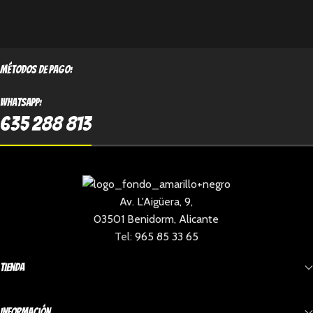
métodos de pago:
Whatsapp:
635 288 813
Av. L'Aigüera, 9,
03501 Benidorm, Alicante
Tel:
965 85 33 65
Tienda
Información