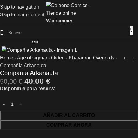
Skip to navigation
Skip to main content
-20%
Home
-
Age of sigmar
-
Orden
-
Kharadron Overlords
-
Compañía Arkanauta
Compañía Arkanauta
40,00
€
50,00
€
Disponible para reserva
AÑADIR AL CARRITO
COMPRAR AHORA