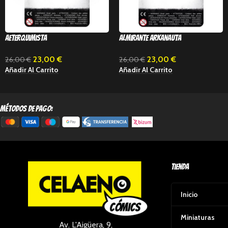
Aeterquimista
Almirante Arkanauta
23,00
€
23,00
€
26,00
€
26,00
€
Añadir Al Carrito
Añadir Al Carrito
métodos de pago:
Tienda
Inicio
Miniaturas
Av. L'Aigüera, 9,