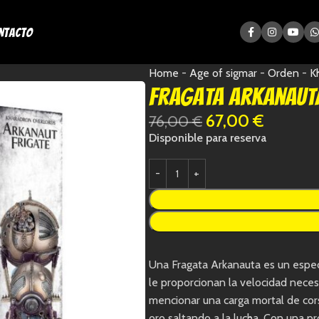
ntacto
Home
-
Age of sigmar
-
Orden
-
K
Fragata Arkanaut
67,00
€
76,00
€
Disponible para reserva
Una Fragata Arkanauta es un espec
le proporcionan la velocidad neces
mencionar una carga mortal de cor
oro saltando a la lucha. Con una p