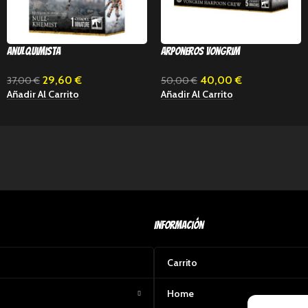
Anulquimista
Arponeros Vongrim
29,60
€
40,00
€
37,00
€
50,00
€
Añadir Al Carrito
Añadir Al Carrito
Información
Carrito
Home