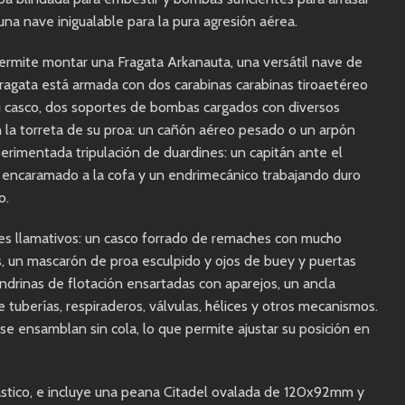
una nave inigualable para la pura agresión aérea.
 permite montar una Fragata Arkanauta, una versátil nave de
fragata está armada con dos carabinas carabinas tiroaetéreo
u casco, dos soportes de bombas cargados con diversos
la torreta de su proa: un cañón aéreo pesado o un arpón
rimentada tripulación de duardines: un capitán ante el
 encaramado a la cofa y un endrimecánico trabajando duro
o.
les llamativos: un casco forrado de remaches con mucho
s, un mascarón de proa esculpido y ojos de buey y puertas
ndrinas de flotación ensartadas con aparejos, un ancla
 tuberías, respiraderos, válvulas, hélices y otros mecanismos.
n se ensamblan sin cola, lo que permite ajustar su posición en
lástico, e incluye una peana Citadel ovalada de 120x92mm y