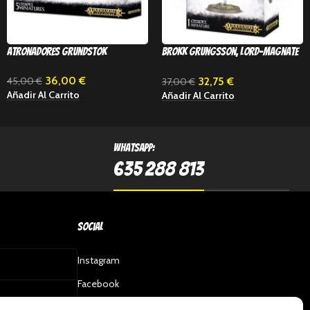
Atronadores Grundstok
Brokk Grungsson, Lord-Magnate
de Barak-Nar
36,00
€
32,75
€
45,00
€
37,00
€
Añadir Al Carrito
Añadir Al Carrito
Whatsapp:
635 288 813
Social
Instagram
Facebook