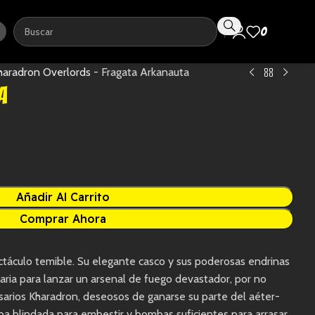
0
0,0
haradron Overlords
-
Fragata Arkanauta
a
Añadir Al Carrito
Comprar Ahora
táculo temible. Su elegante casco y sus poderosas endrinas
aria para lanzar un arsenal de fuego devastador, por no
sarios Kharadron, deseosos de ganarse su parte del aéter-
roa blindada para embestir y bombas suficientes para arrasar