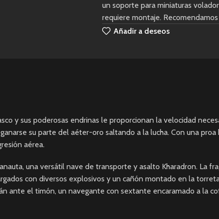
un soporte para miniaturas volador
requiere montaje. Recomendamos ut
Añadir a deseos
sco y sus poderosas endrinas le proporcionan la velocidad necesa
anarse su parte del aéter-oro saltando a la lucha. Con una proa 
gresión aérea.
kanauta, una versátil nave de transporte y asalto Kharadron. La f
argados con diversos explosivos y un cañón montado en la torret
tán ante el timón, un navegante con sextante encaramado a la co