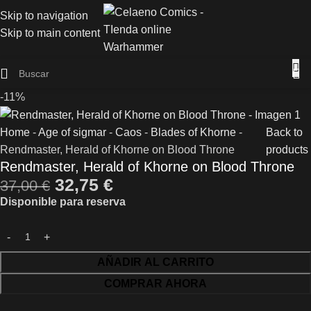
Skip to navigation
Skip to main content
-11%
Home
-
Age of sigmar
-
Caos
-
Blades of Khorne
-
Back to
Rendmaster, Herald of Khorne on Blood Throne
products
Rendmaster, Herald of Khorne on Blood Throne
32,75
€
37,00
€
Disponible para reserva
AÑADIR AL CARRITO
COMPRAR AHORA