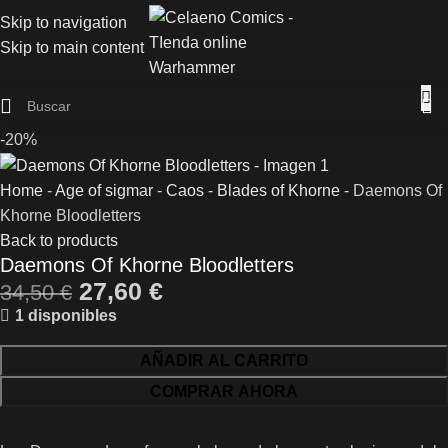
Skip to navigation
Skip to main content
-20%
Home
-
Age of sigmar
-
Caos
-
Blades of Khorne
-
Daemons Of
Khorne Bloodletters
Back to products
Daemons Of Khorne Bloodletters
27,60
€
34,50
€
1 disponibles
AÑADIR AL CARRITO
COMPRAR AHORA