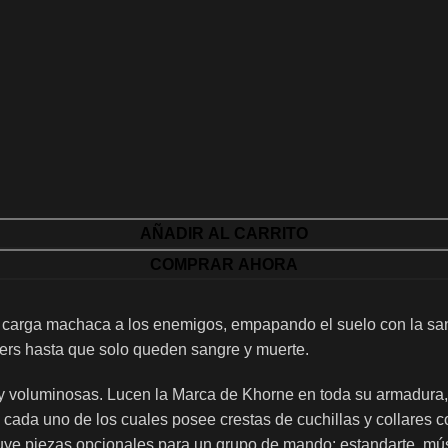
AÑADIR AL CARRITO
COMPRAR AHORA
u carga machaca a los enemigos, empapando el suelo con la sa
ers hasta que solo queden sangre y muerte.
uy voluminosas. Lucen la Marca de Khorne en toda su armadura
cada uno de los cuales posee crestas de cuchillas y collares c
cluye piezas opcionales para un grupo de mando: estandarte, 