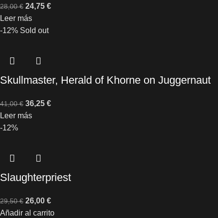
24,75
€
28,00
€
Leer más
-12%
Sold out
Skullmaster, Herald of Khorne on Juggernaut
36,25
€
41,00
€
Leer más
-12%
Slaughterpriest
26,00
€
29,50
€
Añadir al carrito