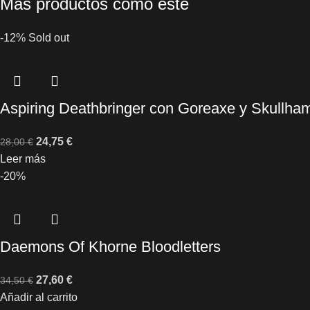
Más productos como este
-12%
Sold out
Aspiring Deathbringer con Goreaxe y Skullh
24,75
€
28,00
€
Leer más
-20%
Daemons Of Khorne Bloodletters
27,60
€
34,50
€
Añadir al carrito