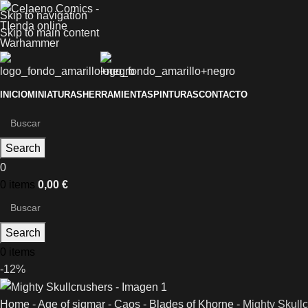
Skip to navigation
Skip to main content
INICIO
MINIATURAS
HERRAMIENTAS
PINTURAS
CONTACTO
Search
0
0
items
0,00
€
Search
0
items
-12%
Home
-
Age of sigmar
-
Caos
-
Blades of Khorne
-
Mighty Skull