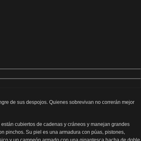
ngre de sus despojos. Quienes sobrevivan no correrán mejor
, están cubiertos de cadenas y cráneos y manejan grandes
on pinchos. Su piel es una armadura con púas, pistones,
músico y un campeón armado con una gigantesca hacha de doble