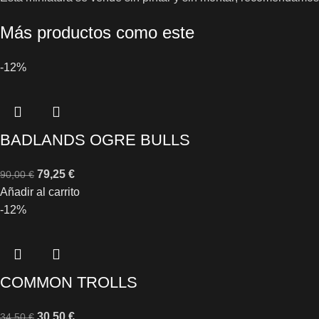
Más productos como este
-12%
BADLANDS OGRE BULLS
79,25
€
90,00
€
Añadir al carrito
-12%
COMMON TROLLS
30,50
€
34,50
€