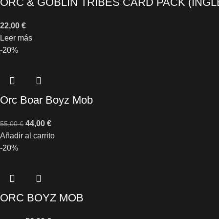
ORC & GOBLIN TRIBES CARD PACK (INGL
22,00
€
Leer más
-20%
Orc Boar Boyz Mob
44,00
€
55,00
€
Añadir al carrito
-20%
ORC BOYZ MOB