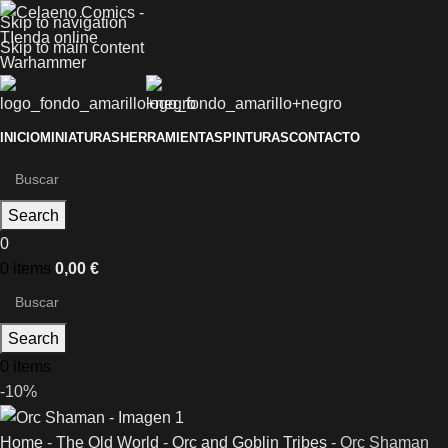
Skip to navigation
Skip to main content
INICIO
MINIATURAS
HERRAMIENTAS
PINTURAS
CONTACTO
Search
0
0
items
0,00
€
Search
0
items
-10%
Home
-
The Old World
-
Orc and Goblin Tribes
-
Orc Shaman