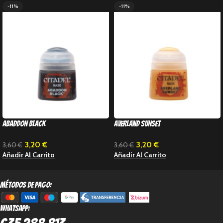
-11%
-11%
Abaddon Black
Averland Sunset
3,20
€
3,20
€
3,60
€
3,60
€
Añadir Al Carrito
Añadir Al Carrito
métodos de pago:
Whatsapp: