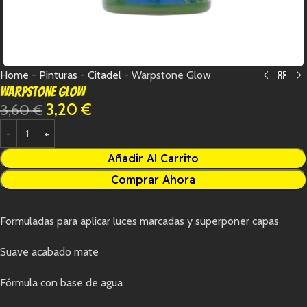
Home
-
Pinturas
-
Citadel
-
Warpstone Glow
Warpstone Glow
3,20
€
3,60
€
Añadir Al Carrito
Comprar Ahora
Formuladas para aplicar luces marcadas y superponer capas
Suave acabado mate
Fórmula con base de agua