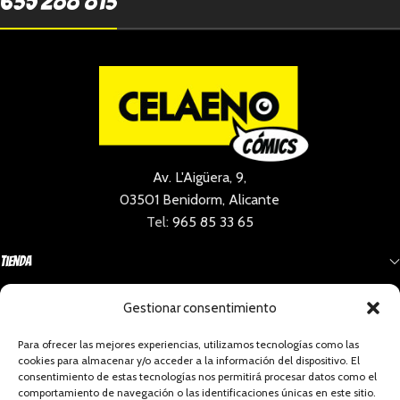
635 288 813
Av. L'Aigüera, 9,
03501 Benidorm, Alicante
Tel:
965 85 33 65
Tienda
Gestionar consentimiento
Información
Para ofrecer las mejores experiencias, utilizamos tecnologías como las
cookies para almacenar y/o acceder a la información del dispositivo. El
Social
consentimiento de estas tecnologías nos permitirá procesar datos como el
comportamiento de navegación o las identificaciones únicas en este sitio.