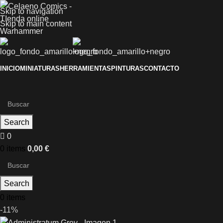
Skip to navigation
Skip to main content
INICIO
MINIATURAS
HERRAMIENTAS
PINTURAS
CONTACTO
Search
0
0
items
0,00
€
Search
0
items
-11%