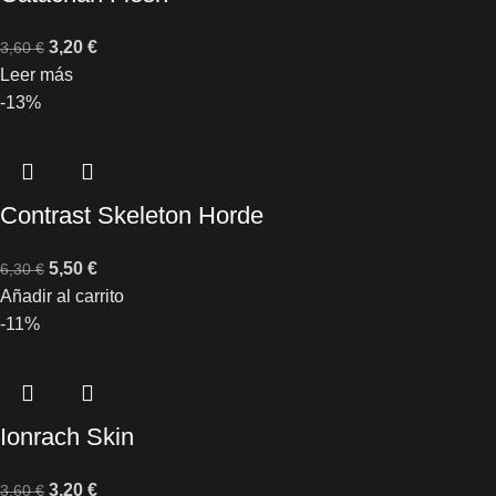
3,20
€
3,60
€
Leer más
-13%
Contrast Skeleton Horde
5,50
€
6,30
€
Añadir al carrito
-11%
Ionrach Skin
3,20
€
3,60
€