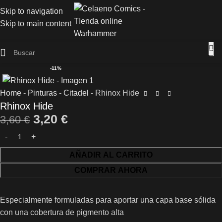
Skip to navigation
Skip to main content
-11%
Home
-
Pinturas
-
Citadel
-
Rhinox Hide
Rhinox Hide
3,20
€
3,60
€
AÑADIR AL CARRITO
COMPRAR AHORA
Especialmente formuladas para aportar una capa base sólida
con una cobertura de pigmento alta