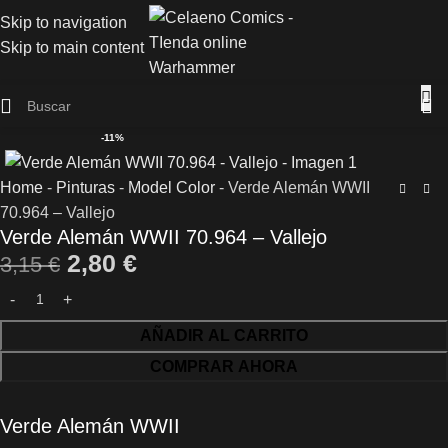
Skip to navigation
Skip to main content
-11%
Home
-
Pinturas
-
Model Color
-
Verde Alemán WWII
70.964 – Vallejo
Verde Alemán WWII 70.964 – Vallejo
2,80
€
3,15
€
AÑADIR AL CARRITO
COMPRAR AHORA
Verde Alemán WWII