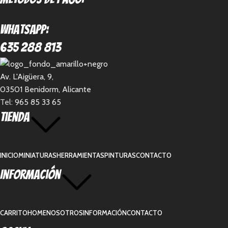
Whatsapp:
635 288 813
Av. L'Aigüera, 9,
03501 Benidorm, Alicante
Tel:
965 85 33 65
Tienda
INICIO
MINIATURAS
HERRAMIENTAS
PINTURAS
CONTACTO
Información
CARRITO
HOME
NOSOTROS
INFORMACIÓN
CONTACTO