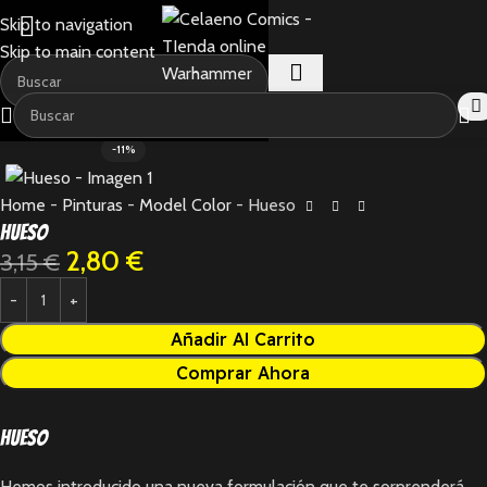
Skip to navigation
Skip to main content
-11%
Home
-
Pinturas
-
Model Color
-
Hueso
Hueso
2,80
€
3,15
€
Añadir Al Carrito
Comprar Ahora
Hueso
Hemos introducido una nueva formulación que te sorprenderá