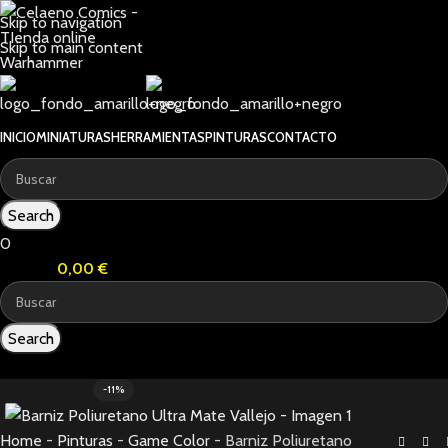
Skip to navigation
Skip to main content
INICIO
MINIATURAS
HERRAMIENTAS
PINTURAS
CONTACTO
Search
0
0
items
0,00
€
Search
0
items
-11%
Home
-
Pinturas
-
Game Color
-
Barniz Poliuretano