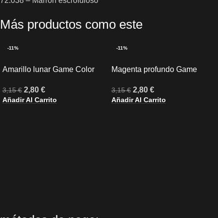
72.038 – Marrón escrofuloso
Más productos como este
-11%
-11%
Amarillo lunar Game Color
Magenta profundo Game
Vallejo
Color Vallejo
2,80
€
2,80
€
3,15
€
3,15
€
Añadir Al Carrito
Añadir Al Carrito