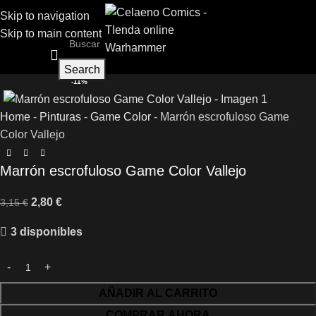
Skip to navigation
Skip to main content
Search
-11%
Home
-
Pinturas
-
Game Color
-
Marrón escrofuloso Game
Color Vallejo
Marrón escrofuloso Game Color Vallejo
2,80
€
3,15
€
3 disponibles
AÑADIR AL CARRITO
COMPRAR AHORA