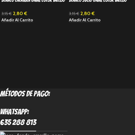
Blanco calavera Game Color Vallejo
Blanco Sucio Game Color Vallejo
2,80
€
2,80
€
3,15
€
3,15
€
Añadir Al Carrito
Añadir Al Carrito
métodos de pago:
Whatsapp:
635 288 813