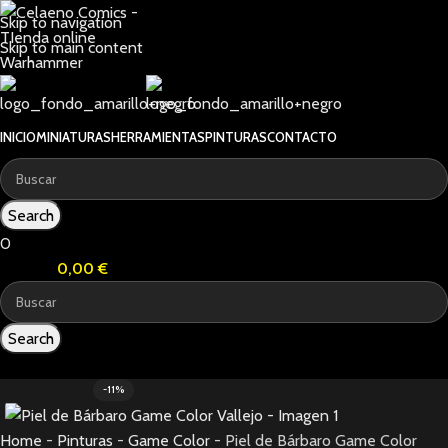
Skip to navigation
Skip to main content
INICIO
MINIATURAS
HERRAMIENTAS
PINTURAS
CONTACTO
Search
0
0
items
0,00
€
Search
0
items
-11%
Home
-
Pinturas
-
Game Color
-
Piel de Bárbaro Game Color