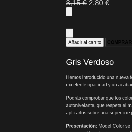
3,15
€
2,80
€
Añadir al carrito
COMPRAR
Gris Verdoso
Hemos introducido una nueva fo
excelente opacidad y un acab
Podrás comprobar que los col
autonivelante, que respeta el 
aplicarlos sobre una superfici
Presentación:
Model Color se p