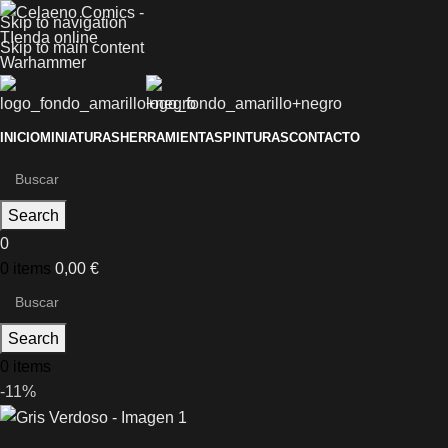
Skip to navigation
Skip to main content
INICIO
MINIATURAS
HERRAMIENTAS
PINTURAS
CONTACTO
Search
0
0
items
0,00
€
Search
0
items
-11%