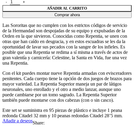
Escuadra de arrepentidas cantidad
era:
es:
AÑADIR AL CARRITO
50,00 €.
40,00 €.
Comprar ahora
Las Sororitas que no cumplen con los estrictos códigos de servicio
de la Hermandad son despojadas de su equipo y expulsadas de la
Orden en la que sirvieron. Conocidas como Repentia, se unen con
otras que han caído en desgracia, y en estos escuadras se les da la
oportunidad de lavar sus pecados con la sangre de los infieles. Es
posible que una Repentia se redima a sí misma a través de actos de
gran valentía y carnicería: Celestine, la Santa en Vida, fue una vez
una Repentia.
Con el kit puedes montar nueve Repentia armadas con evisceradores
penitentes. Cada cuerpo tiene la opción de dos juegos de brazos para
mayor variedad. La Repentia Superior maneja un par de látigos
neuronales, uno enrollado y el otro a medio lanzar, aunque uno
puede cambiarse por un tomo sagrado. La Repentia Superior
también puede montarse con dos cabezas (con o sin casco).
Este set se suministra en 95 piezas de plástico e incluye 1 peana
redonda Citadel 32 mm y 10 peanas redondas Citadel 28’5 mm.
Añadir a deseos
Share: