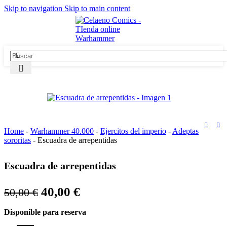
Skip to navigation
Skip to main content
-20%
Home
-
Warhammer 40.000
-
Ejercitos del imperio
-
Adeptas
sororitas
-
Escuadra de arrepentidas
Escuadra de arrepentidas
El
El
40,00
€
50,00
€
precio
precio
Disponible para reserva
original
actual