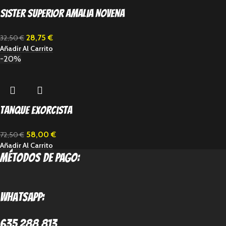
Sister Superior Amalia Novena
28,75
€
32,50
€
Añadir Al Carrito
-20%
Tanque Exorcista
58,00
€
72,50
€
Añadir Al Carrito
métodos de pago:
Whatsapp:
635 288 813