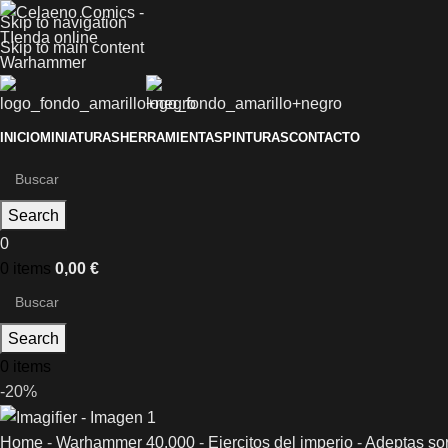
Skip to navigation
Skip to main content
INICIO
MINIATURAS
HERRAMIENTAS
PINTURAS
CONTACTO
Search
0
0
items
0,00
€
Search
0
items
-20%
Home
-
Warhammer 40.000
-
Ejercitos del imperio
-
Adeptas sor