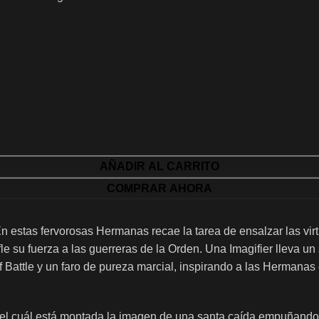
AÑADIR AL CARRITO
COMPRAR AHORA
En estas fervorosas Hermanas recae la tarea de ensalzar las vir
sufle su fuerza a las guerreras de la Orden. Una Imagifier lleva
of Battle y un faro de pureza marcial, inspirando a las Hermanas
e el cuál está montada la imagen de una santa caída empuñando