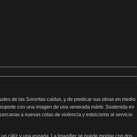
tudes de las Sororitas caídas, y de predicar sus obras en medio
 un soporte con una imagen de una venerada mártir. Sostenida en
 cercanas a nuevas cotas de violencia y estoicismo al servicio
 un cáliz y una espada. La Imagifier se puede montar con dos