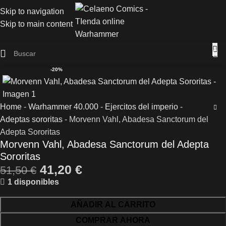
Skip to navigation
Skip to main content
-20%
Home
-
Warhammer 40.000
-
Ejercitos del imperio
-
Adeptas sororitas
-
Morvenn Vahl, Abadesa Sanctorum del
Adepta Sororitas
Morvenn Vahl, Abadesa Sanctorum del Adepta
Sororitas
41,20
€
51,50
€
1 disponibles
AÑADIR AL CARRITO
COMPRAR AHORA