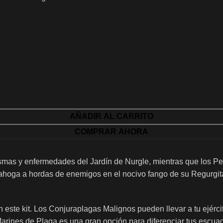
AÑADIR AL CARRITO
COMPRAR AHORA
as y enfermedades del Jardín de Nurgle, mientras que los Pest
hoga a hordas de enemigos en el nocivo fango de su Regurgita
n este kit. Los Conjuraplagas Malignos pueden llevar a tu ejérc
Marines de Plaga es una gran opción para diferenciar tus escua