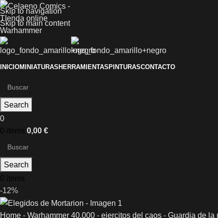
Skip to navigation
Skip to main content
INICIO
MINIATURAS
HERRAMIENTAS
PINTURAS
CONTACTO
Search
0
0
items
0,00
€
Search
0
items
-12%
Home
-
Warhammer 40.000
-
ejercitos del caos
-
Guardia de la