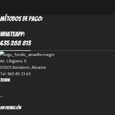
métodos de pago:
Whatsapp:
635 288 813
Av. L'Aigüera, 9,
03501 Benidorm, Alicante
Tel:
965 85 33 65
Tienda
Información