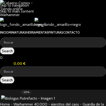
Skip to navigation
Skip to main content
INICIO
MINIATURAS
HERRAMIENTAS
PINTURAS
CONTACTO
Search
0
0
items
0,00
€
Search
0
items
-20%
Home
-
Warhammer 40.000
-
ejercitos del caos
-
Guardia de la