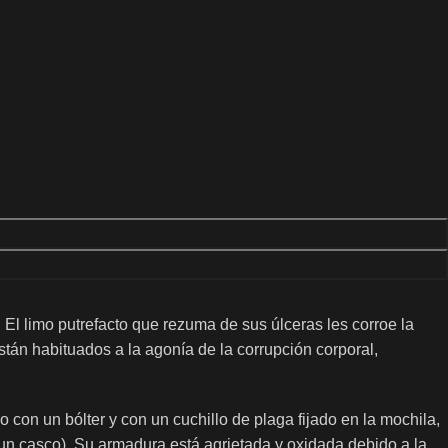
l limo putrefacto que rezuma de sus úlceras les corroe la
stán habituados a la agonía de la corrupción corporal,
con un bólter y con un cuchillo de plaga fijado en la mochila,
 un casco). Su armadura está agrietada y oxidada debido a la