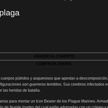
 plaga
AÑADIR AL CARRITO
COMPRAR AHORA
 cuerpos pútridos y asquerosos que apestan a descomposición. E
sfiguraciones son guerreros temibles. Sus cerebros infectados e
 las heridas de batalla.
arias para montar un Icon Bearer de los Plague Marines. Armado 
olo de Nurgle (partes del cual están adornadas con un cráneo y