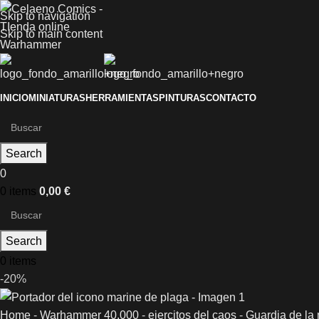
Skip to navigation
Skip to main content
INICIO
MINIATURAS
HERRAMIENTAS
PINTURAS
CONTACTO
Search
0
0
items
0,00
€
Search
0
items
-20%
Home
-
Warhammer 40.000
-
ejercitos del caos
-
Guardia de la