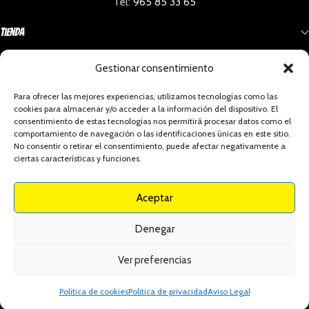
Tel:
965 85 33 65
Tienda
Gestionar consentimiento
Información
Para ofrecer las mejores experiencias, utilizamos tecnologías como las
cookies para almacenar y/o acceder a la información del dispositivo. El
Social
consentimiento de estas tecnologías nos permitirá procesar datos como el
comportamiento de navegación o las identificaciones únicas en este sitio.
No consentir o retirar el consentimiento, puede afectar negativamente a
ciertas características y funciones.
Celaeno Comics - Todos los derechos reservados
Aceptar
Política De Privacidad
Envíos Y Devoluciones
Condiciones Generales
Denegar
Política De Cookies
Aviso Legal
Declaración De Accesibilidad
Ver preferencias
Política de cookies
Política de privacidad
Aviso Legal
Shop
Wishlist
Cart
My account