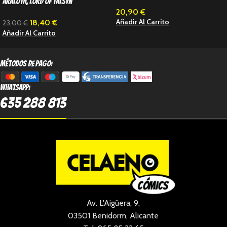
Araloth, Lord of Talsyn
(Inglés)
20,90
€
Añadir Al Carrito
18,40
€
23,00
€
Añadir Al Carrito
métodos de pago:
Whatsapp:
635 288 813
Av. L'Aigüera, 9,
03501 Benidorm, Alicante