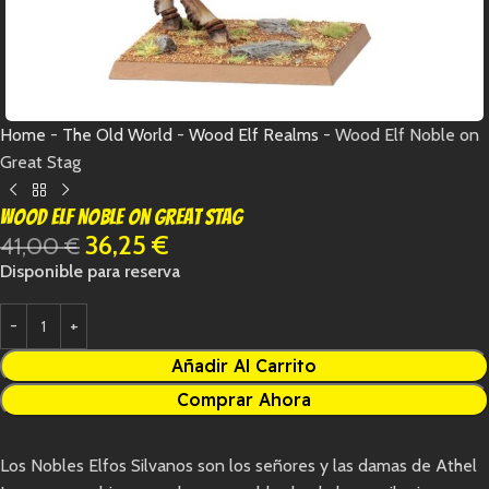
Home
-
The Old World
-
Wood Elf Realms
-
Wood Elf Noble on
Great Stag
Wood Elf Noble on Great Stag
36,25
€
41,00
€
Disponible para reserva
Añadir Al Carrito
Comprar Ahora
Los Nobles Elfos Silvanos son los señores y las damas de Athel