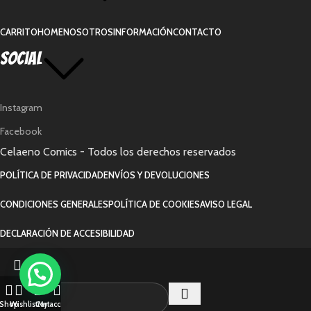
CARRITO
HOME
NOSOTROS
INFORMACIÓN
CONTACTO
Social
Instagram
Facebook
Celaeno Comics - Todos los derechos reservados
POLÍTICA DE PRIVACIDAD
ENVÍOS Y DEVOLUCIONES
CONDICIONES GENERALES
POLÍTICA DE COOKIES
AVISO LEGAL
DECLARACIÓN DE ACCESIBILIDAD
Shop
Wishlist
Cart
My account