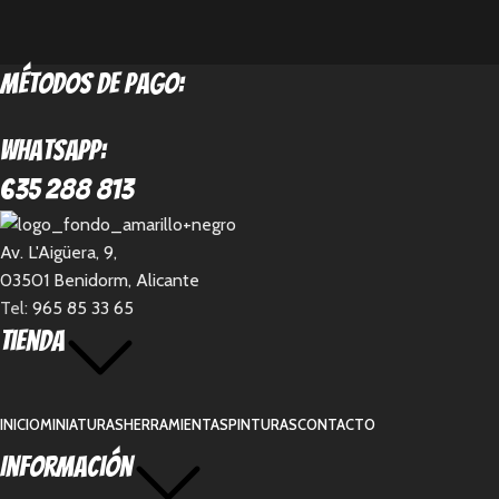
métodos de pago:
Whatsapp:
635 288 813
Av. L'Aigüera, 9,
03501 Benidorm, Alicante
Tel:
965 85 33 65
Tienda
INICIO
MINIATURAS
HERRAMIENTAS
PINTURAS
CONTACTO
Información