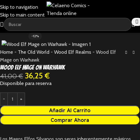
Skip to navigation
Skip to main content
-12%
Home
-
The Old World
-
Wood Elf Realms
-
Wood Elf
Mage on Warhawk
Wood Elf Mage on Warhawk
36,25
€
41,00
€
Disponible para reserva
Añadir Al Carrito
Comprar Ahora
Los Magos Elfos Silvanos son seres inherentemente mágicos,