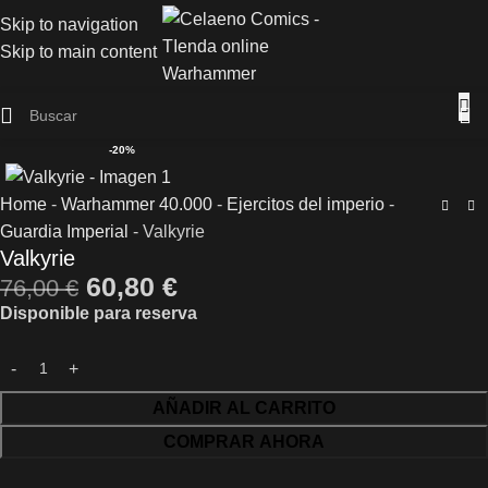
Skip to navigation
Skip to main content
-20%
Home
-
Warhammer 40.000
-
Ejercitos del imperio
-
Guardia Imperial
-
Valkyrie
Valkyrie
60,80
€
76,00
€
Disponible para reserva
AÑADIR AL CARRITO
COMPRAR AHORA