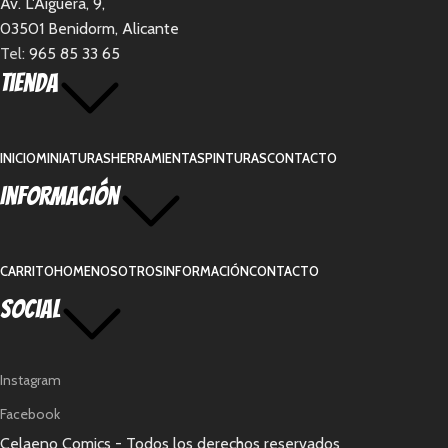
Av. L'Aigüera, 9,
03501 Benidorm, Alicante
Tel:
965 85 33 65
Tienda
INICIO
MINIATURAS
HERRAMIENTAS
PINTURAS
CONTACTO
Información
CARRITO
HOME
NOSOTROS
INFORMACIÓN
CONTACTO
Social
Instagram
Facebook
Celaeno Comics - Todos los derechos reservados