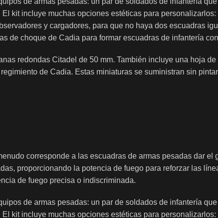
quipos de armas pesadas: un par de soldados de infantería que 
 El kit incluye muchas opciones estéticas para personalizarlos:
bservadores y cargadores, para que no haya dos escuadras ig
as de choque de Cadia para formar escuadras de infantería co
peanas redondas Citadel de 50 mm. También incluye una hoja de 
regimiento de Cadia. Estas miniaturas se suministran sin pin
enudo corresponde a las escuadras de armas pesadas dar el gol
, proporcionando la potencia de fuego para reforzar las línea
cia de fuego precisa o indiscriminada.
quipos de armas pesadas: un par de soldados de infantería que 
 El kit incluye muchas opciones estéticas para personalizarlos: