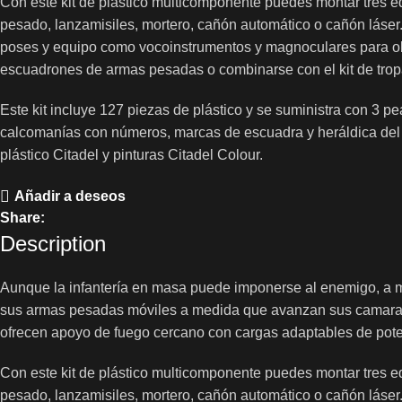
Con este kit de plástico multicomponente puedes montar tres e
pesado, lanzamisiles, mortero, cañón automático o cañón láser.
poses y equipo como vocoinstrumentos y magnoculares para o
escuadrones de armas pesadas o combinarse con el kit de trop
Este kit incluye 127 piezas de plástico y se suministra con 3 
calcomanías con números, marcas de escuadra y heráldica del 
plástico Citadel y pinturas Citadel Colour.
Añadir a deseos
Share:
Description
Aunque la infantería en masa puede imponerse al enemigo, a m
sus armas pesadas móviles a medida que avanzan sus camaradas
ofrecen apoyo de fuego cercano con cargas adaptables de poten
Con este kit de plástico multicomponente puedes montar tres e
pesado, lanzamisiles, mortero, cañón automático o cañón láser.