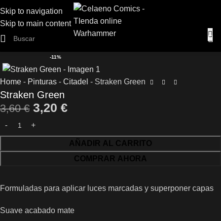
Skip to navigation
Skip to main content
-11%
Home
-
Pinturas
-
Citadel
-
Straken Green
Straken Green
3,20
€
3,60
€
AÑADIR AL CARRITO
COMPRAR AHORA
Formuladas para aplicar luces marcadas y superponer capas
Suave acabado mate