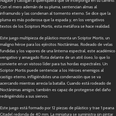
Nagash y castigan a quienquiera que se interponga en su camino.
Con el mero ademán de su pluma, sentencian almas al
inframundo y las condenan al tormento eterno. Se dice que la
pluma es más poderosa que la espada y, en los vengativos
textos de los Scriptors Mortis, esta metáfora se hace realidad.
Este juego multipieza de plástico monta un Scriptor Mortis, un
maligno héroe para los ejércitos Noctánimas. Rodeado de velas
fundidas y los vapores de una linterna espectral, este académico
vengativo y amargado flota delante de un atril óseo, lo que lo
convierte en un vistoso líder para tus hordas espectrales. Un
Scriptor Mortis puede sentenciar a los Héroes enemigos al
castigo eterno, infligiéndoles una condenación que se va
acercando mientras arrecia la batalla. Cuando está rodeado de
Noctánimas amigos, también es capaz de protegerse del daño
redirigiéndolo a sus siervos.
Este juego está formado por 12 piezas de plástico y trae 1 peana
Citadel redonda de 40 mm. La miniatura se suministra sin pintar