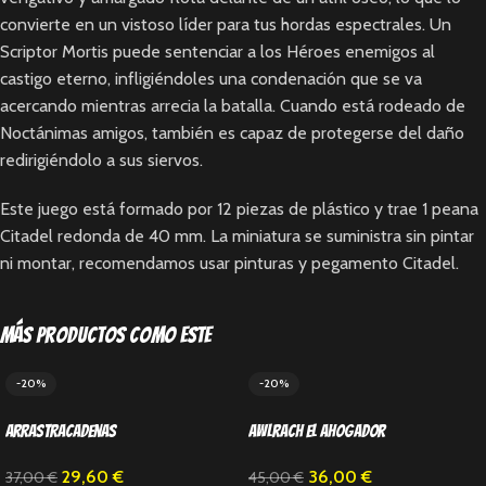
convierte en un vistoso líder para tus hordas espectrales. Un
Scriptor Mortis puede sentenciar a los Héroes enemigos al
castigo eterno, infligiéndoles una condenación que se va
acercando mientras arrecia la batalla. Cuando está rodeado de
Noctánimas amigos, también es capaz de protegerse del daño
redirigiéndolo a sus siervos.
Este juego está formado por 12 piezas de plástico y trae 1 peana
Citadel redonda de 40 mm. La miniatura se suministra sin pintar
ni montar, recomendamos usar pinturas y pegamento Citadel.
Más productos como este
-20%
-20%
Arrastracadenas
Awlrach el Ahogador
29,60
€
36,00
€
37,00
€
45,00
€