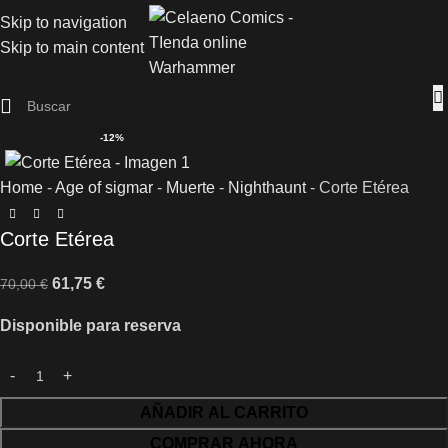
Skip to navigation
Skip to main content
-12%
Home
-
Age of sigmar
-
Muerte
-
Nighthaunt
-
Corte Etérea
Corte Etérea
61,75
€
70,00
€
Disponible para reserva
AÑADIR AL CARRITO
COMPRAR AHORA