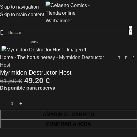
Skip to navigation
Skip to main content
-20%
Home
-
The horus heresy
-
Myrmidon Destructor
Host
Myrmidon Destructor Host
49,20
€
61,50
€
Disponible para reserva
AÑADIR AL CARRITO
COMPRAR AHORA