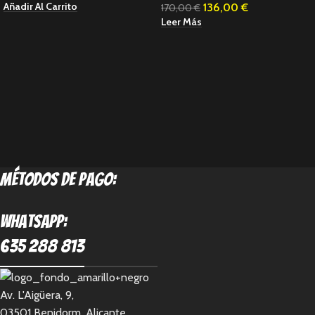
Añadir Al Carrito
136,00
€
170,00
€
Leer Más
métodos de pago:
Whatsapp:
635 288 813
Av. L'Aigüera, 9,
03501 Benidorm, Alicante