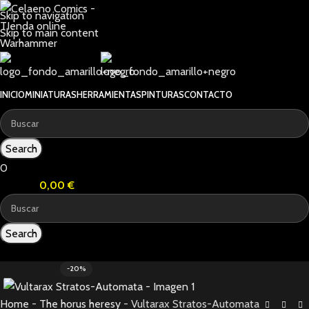
Skip to navigation
Skip to main content
INICIO
MINIATURAS
HERRAMIENTAS
PINTURAS
CONTACTO
Search
0
0
items
0,00
€
Search
0
items
-20%
Home
-
The horus heresy
-
Vultarax Stratos-Automata