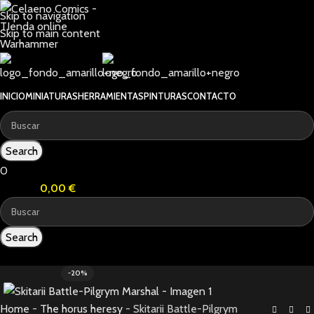
Skip to navigation
Skip to main content
INICIO
MINIATURAS
HERRAMIENTAS
PINTURAS
CONTACTO
Search
0
0
items
0,00
€
Search
0
items
-20%
Home
-
The horus heresy
-
Skitarii Battle-Pilgrym