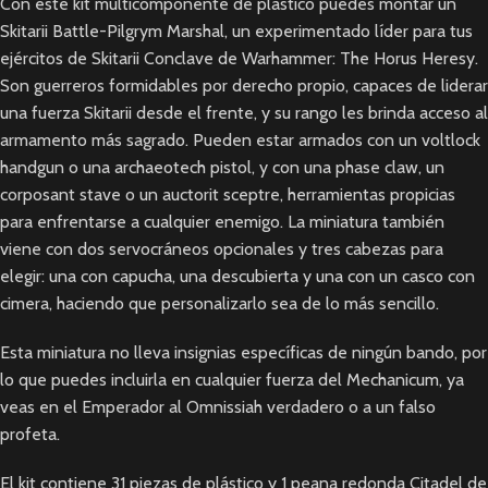
Con este kit multicomponente de plástico puedes montar un
Skitarii Battle-Pilgrym Marshal, un experimentado líder para tus
ejércitos de Skitarii Conclave de Warhammer: The Horus Heresy.
Son guerreros formidables por derecho propio, capaces de liderar
una fuerza Skitarii desde el frente, y su rango les brinda acceso al
armamento más sagrado. Pueden estar armados con un voltlock
handgun o una archaeotech pistol, y con una phase claw, un
corposant stave o un auctorit sceptre, herramientas propicias
para enfrentarse a cualquier enemigo. La miniatura también
viene con dos servocráneos opcionales y tres cabezas para
elegir: una con capucha, una descubierta y una con un casco con
cimera, haciendo que personalizarlo sea de lo más sencillo.
Esta miniatura no lleva insignias específicas de ningún bando, por
lo que puedes incluirla en cualquier fuerza del Mechanicum, ya
veas en el Emperador al Omnissiah verdadero o a un falso
profeta.
El kit contiene 31 piezas de plástico y 1 peana redonda Citadel de