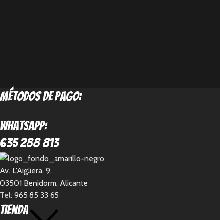
métodos de pago:
Whatsapp:
635 288 813
Av. L'Aigüera, 9,
03501 Benidorm, Alicante
Tel:
965 85 33 65
Tienda