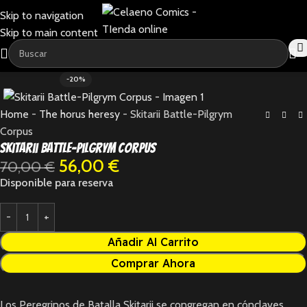
Skip to navigation
Skip to main content
-20%
Home
-
The horus heresy
-
Skitarii Battle-Pilgrym
Corpus
Skitarii Battle-Pilgrym Corpus
56,00
€
70,00
€
Disponible para reserva
Añadir Al Carrito
Comprar Ahora
Los Peregrinos de Batalla Skitarii se congregan en cónclaves,