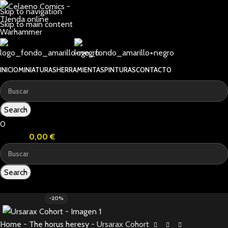
Skip to navigation
Skip to main content
INICIO
MINIATURAS
HERRAMIENTAS
PINTURAS
CONTACTO
Search
0
0
items
0,00
€
Search
0
items
-20%
Home
-
The horus heresy
-
Ursarax Cohort