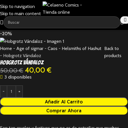
Skip to navigation
Skip to main content
-20%
Home
-
Age of sigmar
-
Caos
-
Helsmiths of Hashut
Back to
-
Hobgrotz Vándaloz
products
Hobgrotz Vándaloz
40,00
€
50,00
€
3 disponibles
Añadir Al Carrito
Comprar Ahora
Son tan crueles y furtivos que no es de extrañar que muchos