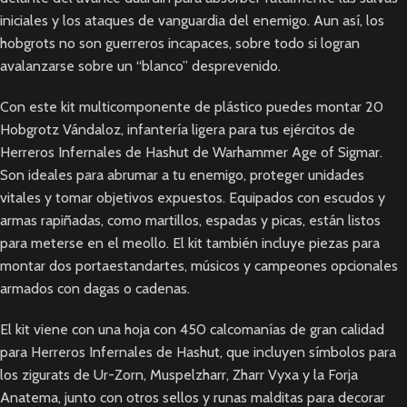
iniciales y los ataques de vanguardia del enemigo. Aun así, los
hobgrots no son guerreros incapaces, sobre todo si logran
avalanzarse sobre un “blanco” desprevenido.
Con este kit multicomponente de plástico puedes montar 20
Hobgrotz Vándaloz, infantería ligera para tus ejércitos de
Herreros Infernales de Hashut de Warhammer Age of Sigmar.
Son ideales para abrumar a tu enemigo, proteger unidades
vitales y tomar objetivos expuestos. Equipados con escudos y
armas rapiñadas, como martillos, espadas y picas, están listos
para meterse en el meollo. El kit también incluye piezas para
montar dos portaestandartes, músicos y campeones opcionales
armados con dagas o cadenas.
El kit viene con una hoja con 450 calcomanías de gran calidad
para Herreros Infernales de Hashut, que incluyen símbolos para
los zigurats de Ur-Zorn, Muspelzharr, Zharr Vyxa y la Forja
Anatema, junto con otros sellos y runas malditas para decorar