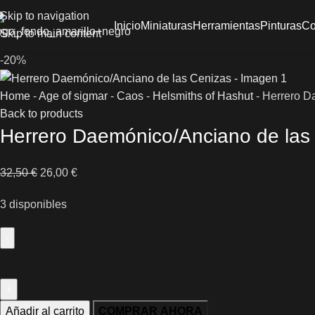
Skip to navigation
Inicio
Miniaturas
Herramientas
Pinturas
Co
Skip to main content
-20%
Home
-
Age of sigmar
-
Caos
-
Helsmiths of Hashut
-
Herrero D
Back to products
Herrero Daemónico/Anciano de las
32,50
€
26,00
€
3 disponibles
Añadir al carrito
COMPRAR AHORA