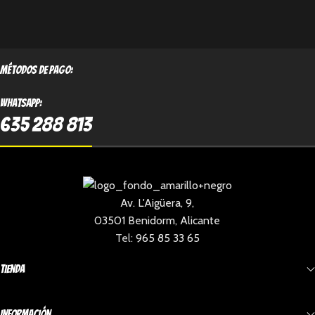
métodos de pago:
Whatsapp:
635 288 813
Av. L'Aigüera, 9,
03501 Benidorm, Alicante
Tel:
965 85 33 65
Tienda
Información