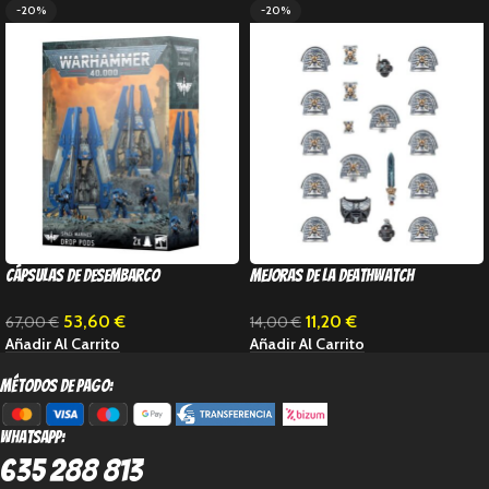
-20%
-20%
Cápsulas de Desembarco
Mejoras de la deathwatch
53,60
€
11,20
€
67,00
€
14,00
€
Añadir Al Carrito
Añadir Al Carrito
métodos de pago:
Whatsapp:
635 288 813