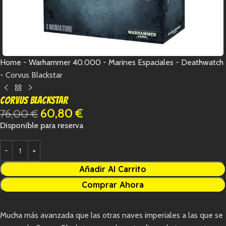
Home
-
Warhammer 40.000
-
Marines Espaciales
-
Deathwatch
-
Corvus Blackstar
Corvus Blackstar
60,80
€
76,00
€
Disponible para reserva
Añadir Al Carrito
Comprar Ahora
Mucha más avanzada que las otras naves imperiales a las que se