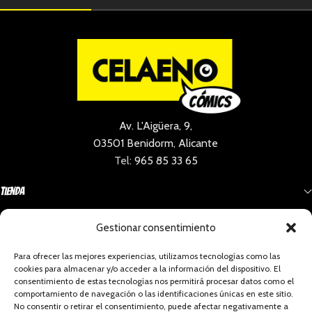
Av. L'Aigüera, 9,
03501 Benidorm, Alicante
Tel:
965 85 33 65
Tienda
Gestionar consentimiento
Información
Para ofrecer las mejores experiencias, utilizamos tecnologías como las
cookies para almacenar y/o acceder a la información del dispositivo. El
Social
consentimiento de estas tecnologías nos permitirá procesar datos como el
comportamiento de navegación o las identificaciones únicas en este sitio.
No consentir o retirar el consentimiento, puede afectar negativamente a