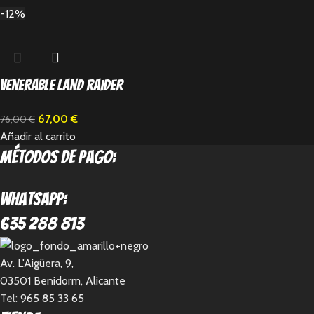
-12%
Venerable Land Raider
67,00
€
76,00
€
Añadir al carrito
métodos de pago:
Whatsapp:
635 288 813
Av. L'Aigüera, 9,
03501 Benidorm, Alicante
Tel:
965 85 33 65